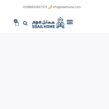
​00966552627575
info@sdailhome.com​
0
تواصل معنا