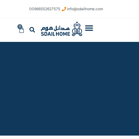
​00966552627575
info@sdailhome.com​
0
تواصل معنا