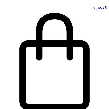
0
ر.س
0