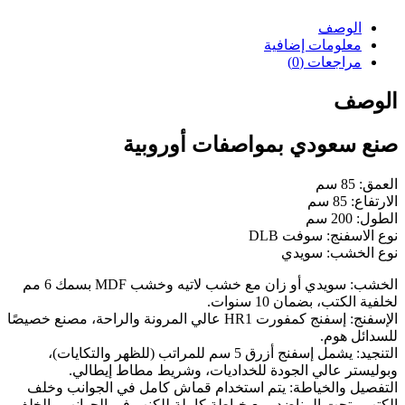
الوصف
معلومات إضافية
مراجعات (0)
الوصف
صنع سعودي بمواصفات أوروبية
العمق: 85 سم
الارتفاع: 85 سم
الطول: 200 سم
نوع الاسفنج: سوفت DLB
نوع الخشب: سويدي
الخشب: سويدي أو زان مع خشب لاتيه وخشب MDF بسمك 6 مم
لخلفية الكتب، بضمان 10 سنوات.
الإسفنج: إسفنج كمفورت HR1 عالي المرونة والراحة، مصنع خصيصًا
للسدائل هوم.
التنجيد: يشمل إسفنج أزرق 5 سم للمراتب (للظهر والتكايات)،
وبوليستر عالي الجودة للخداديات، وشريط مطاط إيطالي.
التفصيل والخياطة: يتم استخدام قماش كامل في الجوانب وخلف
الكتب وتحت المناضد، مع خياطة كاملة للكنب في الجوانب والخلف