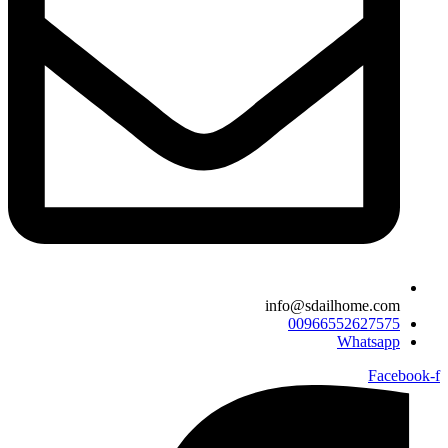
info@sdailhome.com​
00966552627575
Whatsapp
Facebook-f