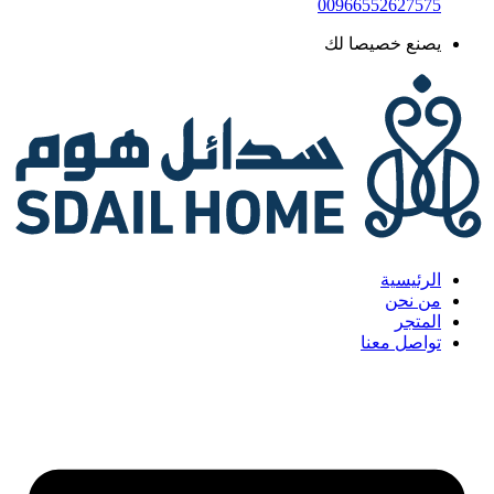
​00966552627575
يصنع خصيصا لك
الرئيسية
من نحن
المتجر
تواصل معنا